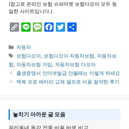
(참고로 온라인 보험 슈퍼마켓 보함다모아 모두 동
일한 사이트입니다.)
C
Li
M
F
T
S
o
n
e
a
w
h
p
e
s
c
itt
ar
Categories
자동차
y
s
e
er
e
Tags
보험다모아
,
보험다모아 자동차보험
,
자동차보
Li
a
b
험
,
자동차보험 가입
,
자동차보험 다모아
n
g
o
출생증명서 인터넷발급 안될때는 이렇게 하세요
k
e
o
맥북 프로 배터리 교체 셀프로 비용 절약한 후기
k
놓치기 아까운 글 모음
우리동네 독감 접종 비용 바로 비교