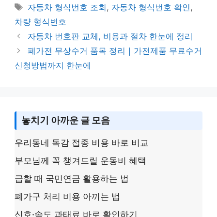
y
s
e
er
e
Tags
자동차 형식번호 조회
,
자동차 형식번호 확인
,
Li
a
b
차량 형식번호
n
g
o
자동차 번호판 교체, 비용과 절차 한눈에 정리
k
e
o
폐가전 무상수거 품목 정리｜가전제품 무료수거
k
신청방법까지 한눈에
놓치기 아까운 글 모음
우리동네 독감 접종 비용 바로 비교
부모님께 꼭 챙겨드릴 운동비 혜택
급할 때 국민연금 활용하는 법
폐가구 처리 비용 아끼는 법
신호·속도 과태료 바로 확인하기