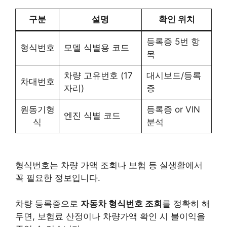
구분
설명
확인 위치
등록증 5번 항
형식번호
모델 식별용 코드
목
차량 고유번호 (17
대시보드/등록
차대번호
자리)
증
원동기형
등록증 or VIN
엔진 식별 코드
식
분석
형식번호는 차량 가액 조회나 보험 등 실생활에서
꼭 필요한 정보입니다.
차량 등록증으로
자동차 형식번호 조회
를 정확히 해
두면, 보험료 산정이나 차량가액 확인 시 불이익을