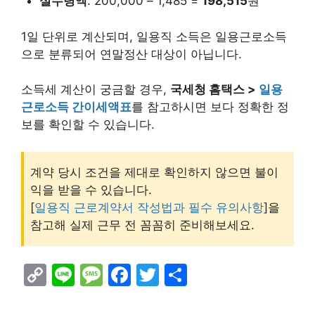
실수령액
: 200,000 – 1,485 =
198,515
원
1일 단위로 계산되며, 일용직 소득은 일용근로소득
으로 분류되어 연말정산 대상이 아닙니다.
소득세 계산이 궁금할 경우,
국세청 홈택스 >
일용
근로소득 간이세액표
를 참고하시면 보다 정확한 정
보를 확인할 수 있습니다.
계약 당시 조건을 제대로 확인하지 않으면 불이
익을 받을 수 있습니다.
[
일용직 근로계약서 작성법과 필수 유의사항
]을
참고해 실제 근무 전 꼼꼼히 준비해보세요.
C
Li
M
F
T
S
o
n
e
a
w
h