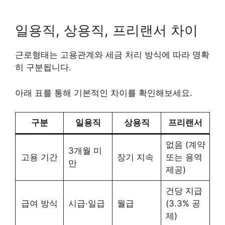
일용직, 상용직, 프리랜서 차이
근로형태는 고용관계와 세금 처리 방식에 따라 명확
히 구분됩니다.
아래 표를 통해 기본적인 차이를 확인해보세요.
구분
일용직
상용직
프리랜서
없음 (계약
3개월 미
고용 기간
장기 지속
또는 용역
만
제공)
건당 지급
급여 방식
시급·일급
월급
(3.3% 공
제)