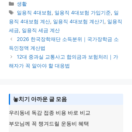
p
e
s
c
itt
ar
Categories
생활
y
s
e
er
e
Tags
일용직 4대보험
,
일용직 4대보험 가입기준
,
일
Li
a
b
용직 4대보험 계산
,
일용직 4대보험 계산기
,
일용직
n
g
o
세금
,
일용직 세금 계산
k
e
o
2026 한국장학재단 소득분위｜국가장학금 소
k
득인정액 계산법
12대 중과실 교통사고 합의금과 보험처리｜가
해자가 꼭 알아야 할 대응법
놓치기 아까운 글 모음
우리동네 독감 접종 비용 바로 비교
부모님께 꼭 챙겨드릴 운동비 혜택