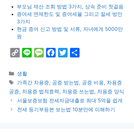
부모님 재산 조회 방법 3가지, 상속 준비 첫걸음
증여세 면제한도 및 증여세율 그리고 절세 방안
3가지
현금 증여 신고 방법 및 서류, 자녀에게 5000만
원
C
Li
M
F
T
S
o
n
e
a
w
h
p
e
s
c
itt
ar
Categories
생활
y
s
e
er
e
Tags
가족간 차용증
,
공증 받는법
,
공증 비용
,
차용증
Li
a
b
공증
,
차용증 법적효력
,
차용증 쓰는법
,
차용증 양식
n
g
o
서울보증보험 전세자금대출로 최대 5억을 쉽게
k
e
o
전세 등기부등본 보는법 10분만에 이해하기
k